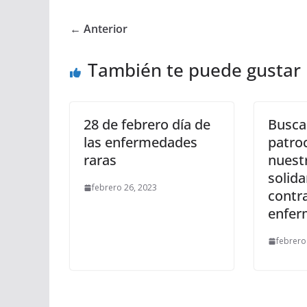
← Anterior
También te puede gustar
28 de febrero día de
Busc
las enfermedades
patro
raras
nuestr
solida
febrero 26, 2023
contra
enfer
febrero