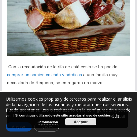
Con la recaudación de la rifa de está cesta se ha podido
comprar un somier, colchón y nórdicos
a una familia muy
necesitada de Requena, se entregaron en marzo.
Utilizamos cookies propias y de terceros para realizar el análisis
de la navegación de los usuarios y mejorar nuestros servicios.
Puede aceptar su uso o rechazarlo en la configuración y puede
ver toda la información del uso de cookies en esta web
aquí
Si continuas utilizando este sitio aceptas el uso de cookies.
más
Aceptar
Cookies help us deliver our services. By using our
información
Aceptar
Ajustes
services, you agree to our use of cookies.
Got it