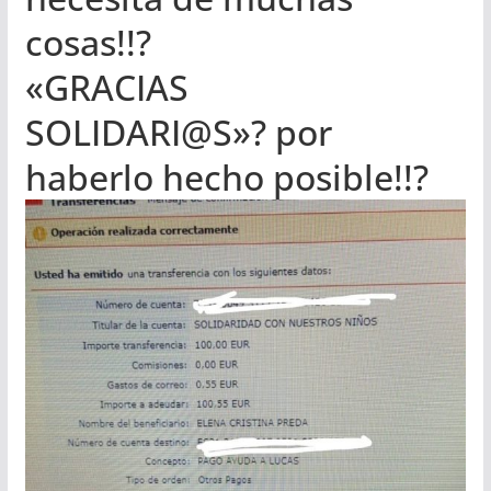
cosas!!
?
«GRACIAS
SOLIDARI@S»
?
por
haberlo hecho posible!!
?