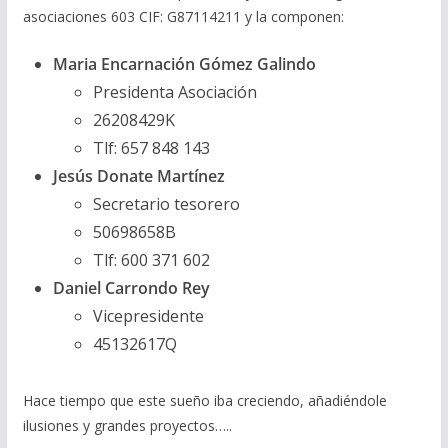
asociaciones 603 CIF: G87114211 y la componen:
Maria Encarnación Gómez Galindo
Presidenta Asociación
26208429K
Tlf: 657 848 143
Jesús Donate Martínez
Secretario tesorero
50698658B
Tlf: 600 371 602
Daniel Carrondo Rey
Vicepresidente
45132617Q
Hace tiempo que este sueño iba creciendo, añadiéndole
ilusiones y grandes proyectos…..