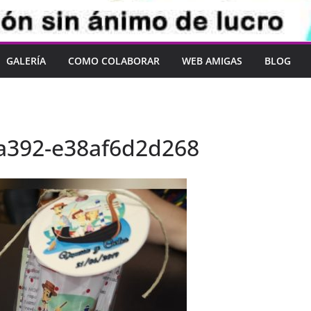
GALERÍA
COMO COLABORAR
WEB AMIGAS
BLOG
a392-e38af6d2d268