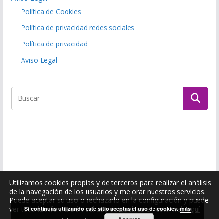
Política de Cookies
Política de privacidad redes sociales
Política de privacidad
Aviso Legal
Utilizamos cookies propias y de terceros para realizar el análisis
de la navegación de los usuarios y mejorar nuestros servicios.
Puede aceptar su uso o rechazarlo en la configuración y puede
Copyright © 2026
Asociación solidaridad con nuestros niños
.
ver toda la información del uso de cookies en esta web
aquí
Si continuas utilizando este sitio aceptas el uso de cookies.
más
Todos los derechos reservados.