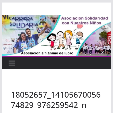
Saltar
al
contenido
18052657_14105670056
74829_976259542_n