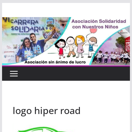
Saltar
al
contenido
logo hiper road