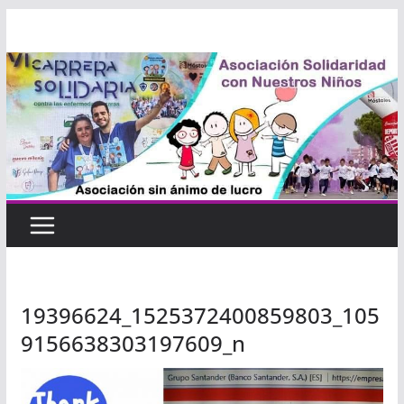
Saltar
al
contenido
19396624_1525372400859803_105
9156638303197609_n