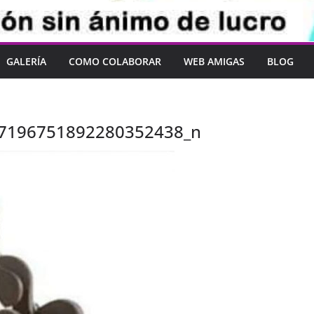
GALERÍA
COMO COLABORAR
WEB AMIGAS
BLOG
7196751892280352438_n