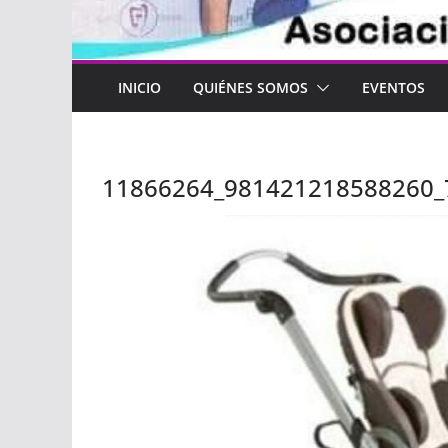
INICIO
QUIÉNES SOMOS
EVENTOS
11866264_981421218588260_