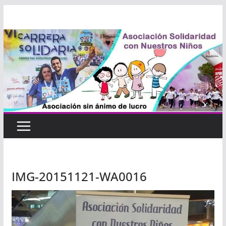
Saltar
al
contenido
IMG-20151121-WA0016