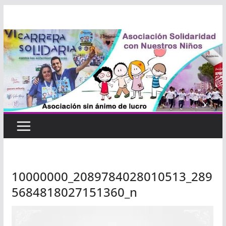
Saltar
al
contenido
10000000_2089784028010513_289
5684818027151360_n
Reproductor